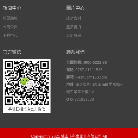
新聞中心
圖片中心
新聞動態
成功案例
公司公告
產品實拍
下載中心
公司風采
官方微信
聯系我們
全國熱線
:
4000-6222-86
電話
: 0757-81111535
郵箱
: ikezhuo@163.com
地址
:
廣東省佛山市南海區里水鎮石
榮工業區自編3-2
Q Q
:
871819528
Copyright ? 2021
佛山市科桌家具有限公司
All