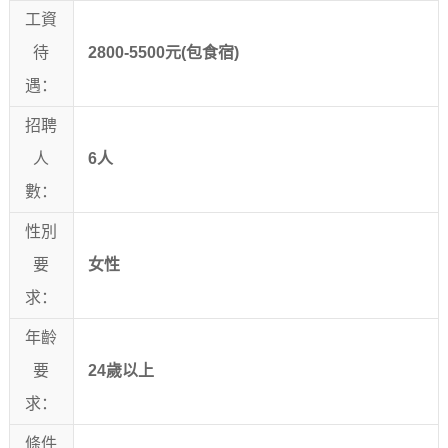
工資
待
2800-5500元(包食宿)
遇：
招聘
人
6人
數：
性別
要
女性
求：
年齡
要
24歲以上
求：
條件